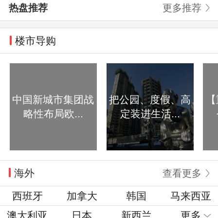
热盘推荐
更多推荐
楼市导购
中国新城市集团战
把公园、度假、高
【
略性布局欧...
定装进生活...
海外
查看更多
西班牙
加拿大
韩国
马来西亚
澳大利亚
日本
新西兰
更多