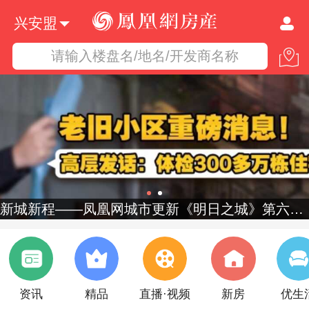
兴安盟
请输入楼盘名/地名/开发商名称
新城新程——凤凰网城市更新《明日之城》第六季启幕
资讯
精品
直播·视频
新房
优生