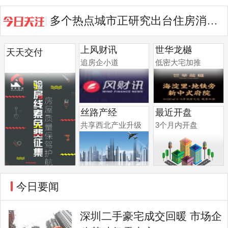
多个热点城市正研究出台住房消费提振举措
7月份土地市场分化 房企继续向核...
上风财讯
世华龙樾
天天交付
追房企小道
低密大宅加推
丝路产经
最近开盘
共享西北产业升级
3个月内开盘
今日要闻
深圳二手豪宅成交回暖 市场企